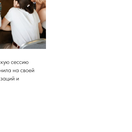
кую сессию
нила на своей
изаций и